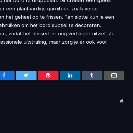
op het bord te druppelen. Dit creëert een speels
or een plantaardige garnituur, zoals verse
n het geheel op te frissen. Ten slotte kun je een
ebruiken om het bord subtiel te decoreren.
n, zodat het dessert er nog verfijnder uitziet. Zo
essionele uitstraling, maar zorg je er ook voor
Facebook
Twitter
Pinterest
LinkedIn
Tumblr
Email
Websi