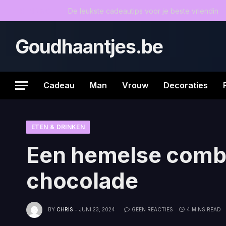
TRENDING
De leukste cadeautips voor je beste vriendin
Goudhaantjes.be
Cadeau
Man
Vrouw
Decoraties
ETEN & DRINKEN
Een hemelse combi
chocolade
BY
CHRIS
JUNI 23, 2024
GEEN REACTIES
4 MINS READ